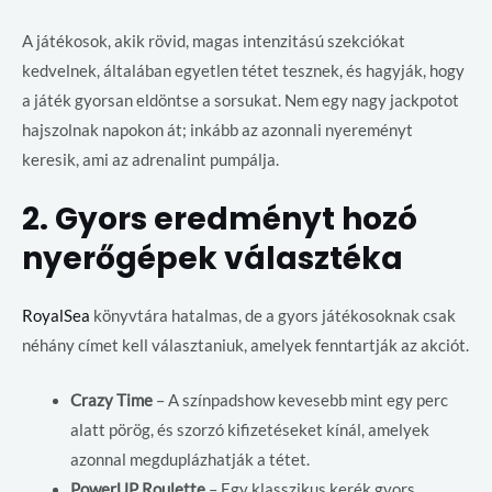
A játékosok, akik rövid, magas intenzitású szekciókat
kedvelnek, általában egyetlen tétet tesznek, és hagyják, hogy
a játék gyorsan eldöntse a sorsukat. Nem egy nagy jackpotot
LE
hajszolnak napokon át; inkább az azonnali nyereményt
keresik, ami az adrenalint pumpálja.
LE
2. Gyors eredményt hozó
nyerőgépek választéka
RoyalSea
könyvtára hatalmas, de a gyors játékosoknak csak
néhány címet kell választaniuk, amelyek fenntartják az akciót.
LE
Crazy Time
– A színpadshow kevesebb mint egy perc
alatt pörög, és szorzó kifizetéseket kínál, amelyek
LE
azonnal megduplázhatják a tétet.
PowerUP Roulette
– Egy klasszikus kerék gyors