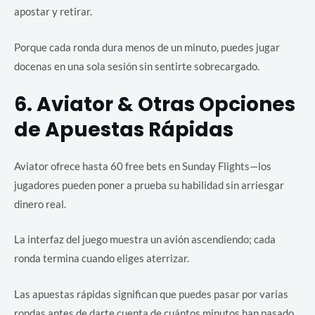
apostar y retirar.
Porque cada ronda dura menos de un minuto, puedes jugar
docenas en una sola sesión sin sentirte sobrecargado.
6. Aviator & Otras Opciones
de Apuestas Rápidas
Aviator ofrece hasta 60 free bets en Sunday Flights—los
jugadores pueden poner a prueba su habilidad sin arriesgar
dinero real.
La interfaz del juego muestra un avión ascendiendo; cada
ronda termina cuando eliges aterrizar.
Las apuestas rápidas significan que puedes pasar por varias
rondas antes de darte cuenta de cuántos minutos han pasado.