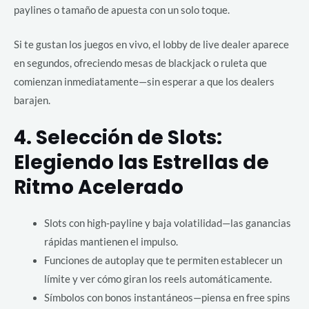
paylines o tamaño de apuesta con un solo toque.
Si te gustan los juegos en vivo, el lobby de live dealer aparece
en segundos, ofreciendo mesas de blackjack o ruleta que
comienzan inmediatamente—sin esperar a que los dealers
barajen.
4. Selección de Slots:
Elegiendo las Estrellas de
Ritmo Acelerado
Slots con high‑payline y baja volatilidad—las ganancias
rápidas mantienen el impulso.
Funciones de autoplay que te permiten establecer un
límite y ver cómo giran los reels automáticamente.
Símbolos con bonos instantáneos—piensa en free spins