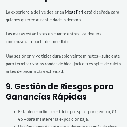
La experiencia de live dealer en
MegaPari
está diseñada para
quienes quieren autenticidad sin demora.
Las mesas están listas en cuanto entras; los dealers
comienzan a repartir de inmediato.
Una sesión en vivo típica dura solo veinte minutos—suficiente
para terminar varias rondas de blackjack o tres spins de ruleta
antes de pasar a otra actividad.
9. Gestión de Riesgos para
Ganancias Rápidas
Establece un límite estricto por spin—por ejemplo, €1–
€5—para mantener la exposición baja.
Usa funciones de auto‑stop: detente después de cinco