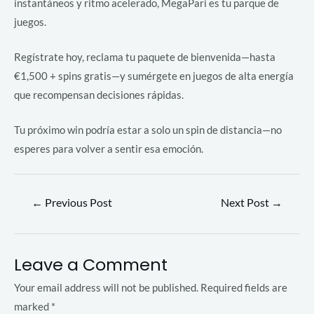
instantáneos y ritmo acelerado, MegaPari es tu parque de
juegos.
Regístrate hoy, reclama tu paquete de bienvenida—hasta
€1,500 + spins gratis—y sumérgete en juegos de alta energía
que recompensan decisiones rápidas.
Tu próximo win podría estar a solo un spin de distancia—no
esperes para volver a sentir esa emoción.
←
Previous Post
Next Post
→
Leave a Comment
Your email address will not be published.
Required fields are
marked
*