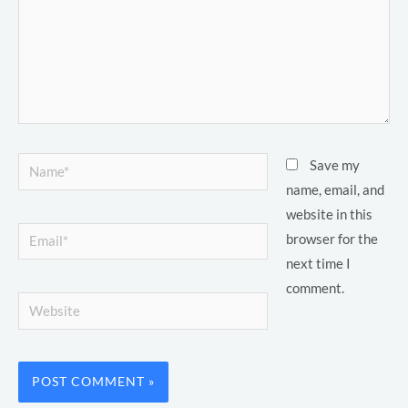
Name*
Save my
name, email, and
website in this
Email*
browser for the
next time I
comment.
Website