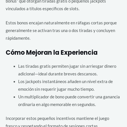
bonus” que otorgan tiradas gratis o pequeños jackpots
vinculados a títulos específicos de slots.
Estos bonos encajan naturalmente en ráfagas cortas porque
generalmente se activan tras una o dos tiradas y concluyen
rápidamente.
Cómo Mejoran la Experiencia
Las tiradas gratis permiten jugar sin arriesgar dinero
adicional—ideal durante breves descansos.
Los jackpots instantáneos añaden un nivel extra de
emoción sin requerir jugar mucho tiempo.
Un multiplicador de bono puede convertir una ganancia
ordinaria en algo memorable en segundos.
Incorporar estos pequeños incentivos mantiene el juego
fresco y respetando el formato de sesiones cortas.