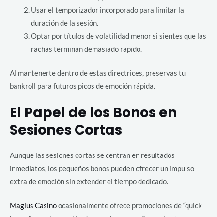
Usar el temporizador incorporado para limitar la
duración de la sesión.
Optar por títulos de volatilidad menor si sientes que las
rachas terminan demasiado rápido.
Al mantenerte dentro de estas directrices, preservas tu
bankroll para futuros picos de emoción rápida.
El Papel de los Bonos en
Sesiones Cortas
Aunque las sesiones cortas se centran en resultados
inmediatos, los pequeños bonos pueden ofrecer un impulso
extra de emoción sin extender el tiempo dedicado.
Magius Casino
ocasionalmente ofrece promociones de “quick