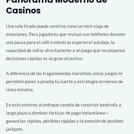
Casinos
Una sola tirada puede sentirse como un mini‑viaje de
LE
emociones. Para jugadores que revisan sus teléfonos durante
una pausa para el café o mientras esperan el autobús, la
capacidad de saltar directamente a un juego que recompensa
LE
decisiones rápidas es un gran atractivo.
A diferencia de las tragamonedas marathon, estos juegos te
permiten poner a prueba tu suerte y estrategia en menos de
cinco minutos.
LE
En este entorno, el enfoque cambia de construir bankrolls a
largo plazo a dominar tácticas de pago instantáneo—
ganancias rápidas, pérdidas rápidas y la emoción de posibles
LE
jackpots.