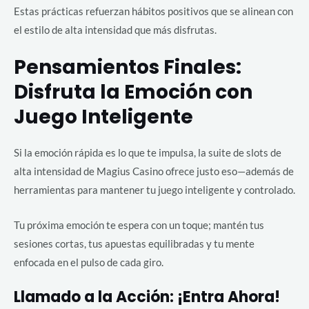
Estas prácticas refuerzan hábitos positivos que se alinean con
el estilo de alta intensidad que más disfrutas.
Pensamientos Finales:
Disfruta la Emoción con
Juego Inteligente
Si la emoción rápida es lo que te impulsa, la suite de slots de
alta intensidad de Magius Casino ofrece justo eso—además de
herramientas para mantener tu juego inteligente y controlado.
Tu próxima emoción te espera con un toque; mantén tus
sesiones cortas, tus apuestas equilibradas y tu mente
enfocada en el pulso de cada giro.
Llamado a la Acción: ¡Entra Ahora!