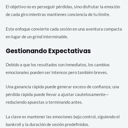
El objetivo no es perseguir pérdidas, sino disfrutar la emoción
de cada giro mientras mantienes conciencia de tu límite.
Este enfoque convierte cada sesión en una aventura compacta
en lugar de un grind interminable.
Gestionando Expectativas
Debido a que los resultados son inmediatos, los cambios
emocionales pueden ser intensos pero también breves.
Una ganancia rápida puede generar exceso de confianza; una
pérdida rápida puede llevar a ajustar cautelosamente—
reduciendo apuestas o terminando antes.
La clave es mantener las emociones bajo control, siguiendo el
bankroll y la duración de sesión predefinidos.