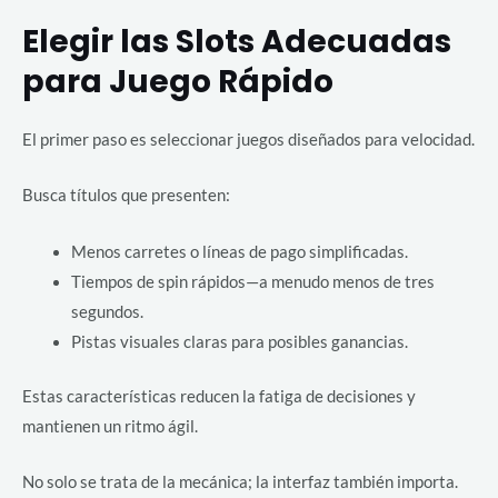
Elegir las Slots Adecuadas
para Juego Rápido
El primer paso es seleccionar juegos diseñados para velocidad.
Busca títulos que presenten:
Menos carretes o líneas de pago simplificadas.
Tiempos de spin rápidos—a menudo menos de tres
segundos.
Pistas visuales claras para posibles ganancias.
Estas características reducen la fatiga de decisiones y
mantienen un ritmo ágil.
No solo se trata de la mecánica; la interfaz también importa.