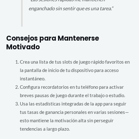
enganchado sin sentir que es una tarea.”
Consejos para Mantenerse
Motivado
Crea una lista de tus slots de juego rápido favoritos en
la pantalla de inicio de tu dispositivo para acceso
instantáneo.
Configura recordatorios en tu teléfono para activar
breves pausas de juego durante el trabajo o estudio.
Usa las estadísticas integradas de la app para seguir
tus tasas de ganancia personales en varias sesiones—
esto mantiene la motivación alta sin perseguir
tendencias a largo plazo.