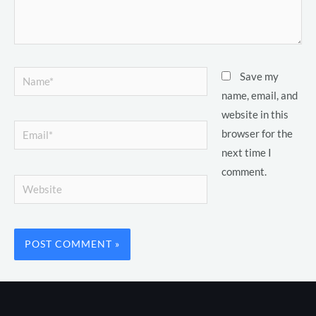
Name*
Save my
name, email, and
website in this
Email*
browser for the
next time I
comment.
Website