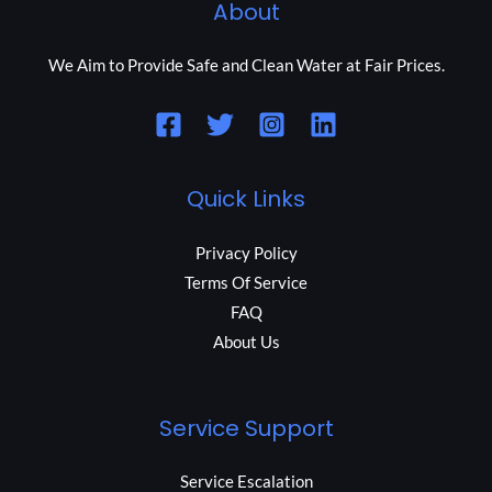
About
We Aim to Provide Safe and Clean Water at Fair Prices.
Quick Links
Privacy Policy
Terms Of Service
FAQ
About Us
Service Support
Service Escalation