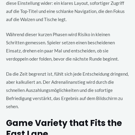
diese Einstellung wider: ein klares Layout, sofortiger Zugriff
auf die Top-Titel und eine schlanke Navigation, die den Fokus
auf die Walzen und Tische legt.
LE
Während dieser kurzen Phasen wird Risiko in kleinen
Schritten gemessen. Spieler setzen einen bescheidenen
Einsatz, drehen ein paar Mal und entscheiden, ob sie
LE
verdoppeln oder folden, bevor die nächste Runde beginnt.
Da die Zeit begrenzt ist, fühlt sich jede Entscheidung dringend,
aber kalkuliert an. Der Adrenalinanstieg wird durch die
schnellen Auszahlungsmöglichkeiten und die sofortige
Befriedigung verstärkt, das Ergebnis auf dem Bildschirm zu
LE
sehen.
Game Variety that Fits the
LE
Fast Lane