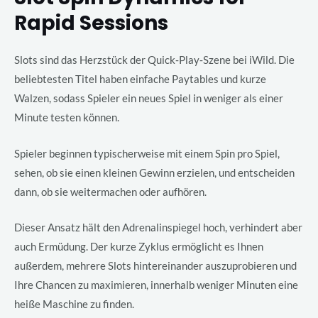
Rapid Sessions
Slots sind das Herzstück der Quick‑Play‑Szene bei iWild. Die
beliebtesten Titel haben einfache Paytables und kurze
Walzen, sodass Spieler ein neues Spiel in weniger als einer
Minute testen können.
Spieler beginnen typischerweise mit einem Spin pro Spiel,
sehen, ob sie einen kleinen Gewinn erzielen, und entscheiden
dann, ob sie weitermachen oder aufhören.
Dieser Ansatz hält den Adrenalinspiegel hoch, verhindert aber
auch Ermüdung. Der kurze Zyklus ermöglicht es Ihnen
außerdem, mehrere Slots hintereinander auszuprobieren und
Ihre Chancen zu maximieren, innerhalb weniger Minuten eine
heiße Maschine zu finden.