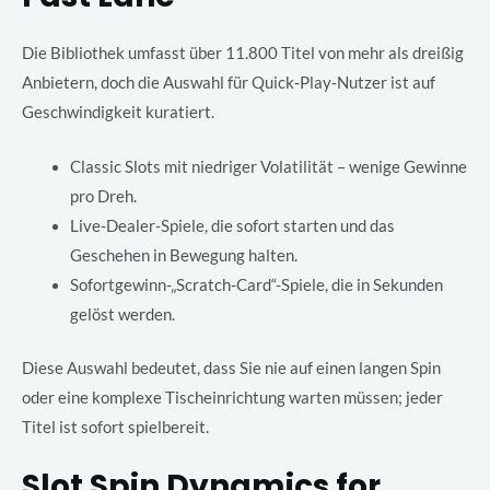
Die Bibliothek umfasst über 11.800 Titel von mehr als dreißig
Anbietern, doch die Auswahl für Quick‑Play‑Nutzer ist auf
Geschwindigkeit kuratiert.
Classic Slots mit niedriger Volatilität – wenige Gewinne
pro Dreh.
Live-Dealer-Spiele, die sofort starten und das
Geschehen in Bewegung halten.
Sofortgewinn-„Scratch‑Card“-Spiele, die in Sekunden
gelöst werden.
Diese Auswahl bedeutet, dass Sie nie auf einen langen Spin
oder eine komplexe Tischeinrichtung warten müssen; jeder
Titel ist sofort spielbereit.
Slot Spin Dynamics for