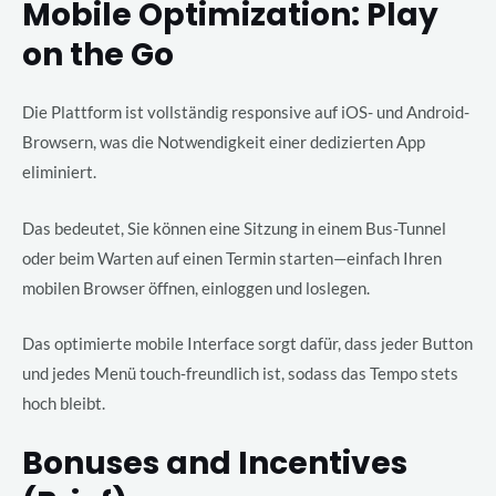
Mobile Optimization: Play
on the Go
Die Plattform ist vollständig responsive auf iOS- und Android-
Browsern, was die Notwendigkeit einer dedizierten App
eliminiert.
Das bedeutet, Sie können eine Sitzung in einem Bus-Tunnel
oder beim Warten auf einen Termin starten—einfach Ihren
mobilen Browser öffnen, einloggen und loslegen.
Das optimierte mobile Interface sorgt dafür, dass jeder Button
und jedes Menü touch‑freundlich ist, sodass das Tempo stets
hoch bleibt.
Bonuses and Incentives