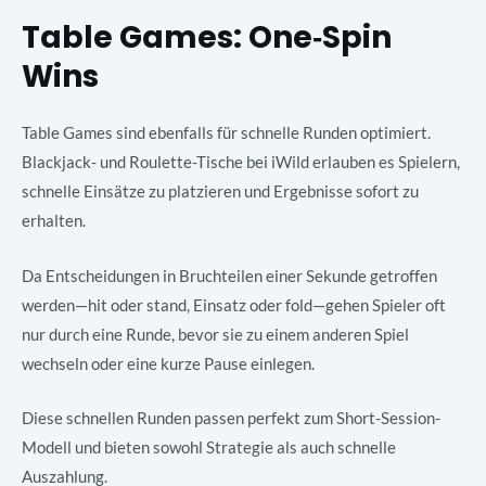
Table Games: One‑Spin
Wins
Table Games sind ebenfalls für schnelle Runden optimiert.
Blackjack- und Roulette-Tische bei iWild erlauben es Spielern,
schnelle Einsätze zu platzieren und Ergebnisse sofort zu
erhalten.
Da Entscheidungen in Bruchteilen einer Sekunde getroffen
werden—hit oder stand, Einsatz oder fold—gehen Spieler oft
nur durch eine Runde, bevor sie zu einem anderen Spiel
wechseln oder eine kurze Pause einlegen.
Diese schnellen Runden passen perfekt zum Short-Session-
Modell und bieten sowohl Strategie als auch schnelle
Auszahlung.