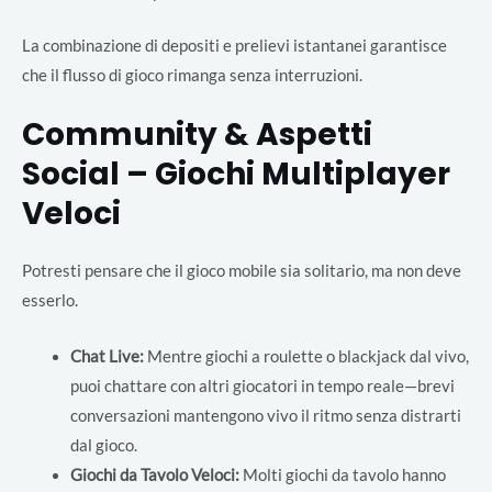
La combinazione di depositi e prelievi istantanei garantisce
che il flusso di gioco rimanga senza interruzioni.
Community & Aspetti
Social – Giochi Multiplayer
Veloci
Potresti pensare che il gioco mobile sia solitario, ma non deve
esserlo.
Chat Live:
Mentre giochi a roulette o blackjack dal vivo,
puoi chattare con altri giocatori in tempo reale—brevi
conversazioni mantengono vivo il ritmo senza distrarti
dal gioco.
Giochi da Tavolo Veloci:
Molti giochi da tavolo hanno