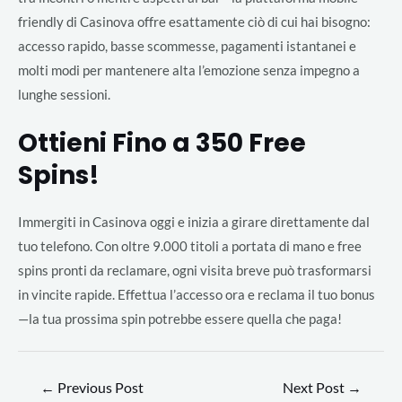
friendly di Casinova offre esattamente ciò di cui hai bisogno:
accesso rapido, basse scommesse, pagamenti istantanei e
molti modi per mantenere alta l’emozione senza impegno a
lunghe sessioni.
Ottieni Fino a 350 Free
Spins!
Immergiti in Casinova oggi e inizia a girare direttamente dal
tuo telefono. Con oltre 9.000 titoli a portata di mano e free
spins pronti da reclamare, ogni visita breve può trasformarsi
in vincite rapide. Effettua l’accesso ora e reclama il tuo bonus
—la tua prossima spin potrebbe essere quella che paga!
←
Previous Post
Next Post
→