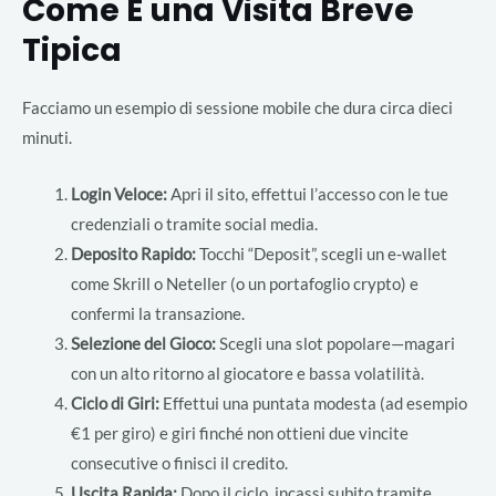
Come È una Visita Breve
Tipica
Facciamo un esempio di sessione mobile che dura circa dieci
minuti.
Login Veloce:
Apri il sito, effettui l’accesso con le tue
credenziali o tramite social media.
Deposito Rapido:
Tocchi “Deposit”, scegli un e‑wallet
come Skrill o Neteller (o un portafoglio crypto) e
confermi la transazione.
Selezione del Gioco:
Scegli una slot popolare—magari
con un alto ritorno al giocatore e bassa volatilità.
Ciclo di Giri:
Effettui una puntata modesta (ad esempio
€1 per giro) e giri finché non ottieni due vincite
consecutive o finisci il credito.
Uscita Rapida:
Dopo il ciclo, incassi subito tramite