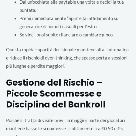
Dai un’occhiata alla paytable una volta e decidi la tua
puntata.
Premi immediatamente “Spin” e fai affidamento sul
generatore di numeri casuali per l’esito.
Se vinci, puoi subito rilanciare o cambiare gioco.
Questa rapida capacità decisionale mantiene alta l’adrenalina
e riduce il rischio di over‑thinking, che spesso porta a sessioni
più lunghe e perdite maggiori.
Gestione del Rischio –
Piccole Scommesse e
Disciplina del Bankroll
Poiché si tratta di visite brevi, la maggior parte dei giocatori
mantiene basse le scommesse—solitamente tra €0.50 e €5