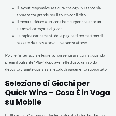
Il layout responsive assicura che ogni pulsante sia
abbastanza grande per il touch con il dito.
Il menu si riduce a un’icona hamburger che apre un
elenco di categorie di giochi.
Le rapide caricamenti delle pagine ti permettono di
passare da slots a tavoli live senza attese.
Poiché l’interfaccia è leggera, non sentirai alcun lag quando
premi il pulsante “Play” dopo aver effettuato un rapido
deposito tramite qualsiasi metodo di pagamento supportato.
Selezione di Giochi per
Quick Wins – Cosa È in Voga
su Mobile
La libreria di Casinova si rivolge a giocatori che desiderano