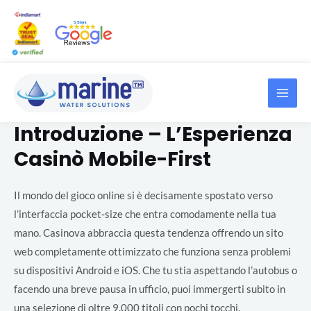
Skip
Post
to
navigation
content
MAI
LE
ME
Introduzione – L’Esperienza
LE
Casinò Mobile-First
Il mondo del gioco online si è decisamente spostato verso
l’interfaccia pocket‑size che entra comodamente nella tua
mano. Casinova abbraccia questa tendenza offrendo un sito
LE
web completamente ottimizzato che funziona senza problemi
su dispositivi Android e iOS. Che tu stia aspettando l’autobus o
facendo una breve pausa in ufficio, puoi immergerti subito in
LE
una selezione di oltre 9.000 titoli con pochi tocchi.