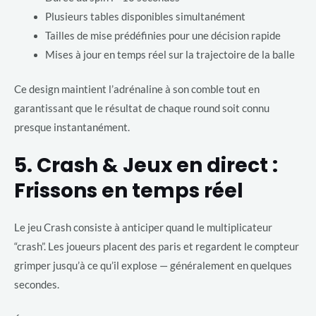
Plusieurs tables disponibles simultanément
Tailles de mise prédéfinies pour une décision rapide
Mises à jour en temps réel sur la trajectoire de la balle
Ce design maintient l’adrénaline à son comble tout en
garantissant que le résultat de chaque round soit connu
presque instantanément.
5. Crash & Jeux en direct :
Frissons en temps réel
Le jeu Crash consiste à anticiper quand le multiplicateur
“crash”. Les joueurs placent des paris et regardent le compteur
grimper jusqu’à ce qu’il explose — généralement en quelques
secondes.