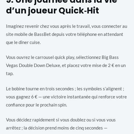
d’un joueur Quick‑Hit
Imaginez revenir chez vous après le travail, vous connecter au
site mobile de BassBet depuis votre téléphone en attendant
que le dîner cuise.
Vous ouvrez le carrousel quick play, sélectionnez Big Bass
Vegas Double Down Deluxe, et placez votre mise de 2 € en un
tap.
Le bobine tourne en trois secondes ; les symboles s’alignent ;
vous gagnez 6 € — une victoire instantanée qui renforce votre
confiance pour le prochain spin.
Vous décidez rapidement si vous doublez ou si vous vous
arrêtez ; la décision prend moins de cinq secondes —