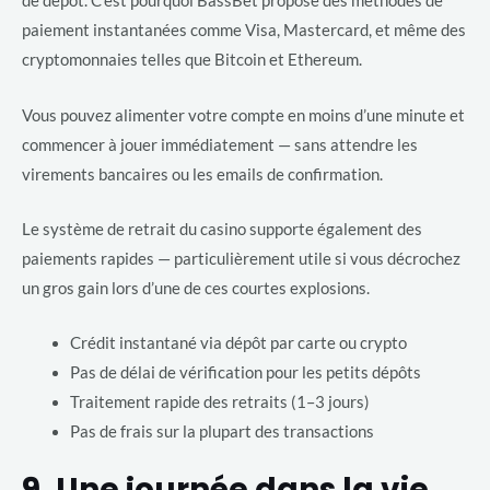
de dépôt. C’est pourquoi BassBet propose des méthodes de
paiement instantanées comme Visa, Mastercard, et même des
cryptomonnaies telles que Bitcoin et Ethereum.
Vous pouvez alimenter votre compte en moins d’une minute et
commencer à jouer immédiatement — sans attendre les
virements bancaires ou les emails de confirmation.
Le système de retrait du casino supporte également des
paiements rapides — particulièrement utile si vous décrochez
un gros gain lors d’une de ces courtes explosions.
Crédit instantané via dépôt par carte ou crypto
Pas de délai de vérification pour les petits dépôts
Traitement rapide des retraits (1–3 jours)
Pas de frais sur la plupart des transactions
9. Une journée dans la vie