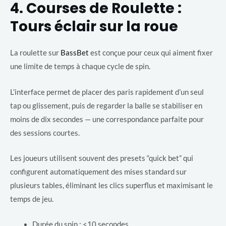
4. Courses de Roulette :
Tours éclair sur la roue
La roulette sur
BassBet
est conçue pour ceux qui aiment fixer
une limite de temps à chaque cycle de spin.
L’interface permet de placer des paris rapidement d’un seul
tap ou glissement, puis de regarder la balle se stabiliser en
moins de dix secondes — une correspondance parfaite pour
des sessions courtes.
Les joueurs utilisent souvent des presets “quick bet” qui
configurent automatiquement des mises standard sur
plusieurs tables, éliminant les clics superflus et maximisant le
temps de jeu.
Durée du spin : <10 secondes