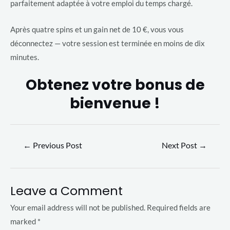
parfaitement adaptée à votre emploi du temps chargé.
Après quatre spins et un gain net de 10 €, vous vous
déconnectez — votre session est terminée en moins de dix
minutes.
Obtenez votre bonus de
bienvenue !
←
Previous Post
Next Post
→
Leave a Comment
Your email address will not be published.
Required fields are
marked
*