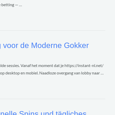
e betting — …
ng voor de Moderne Gokker
de sessies. Vanaf het moment dat je https://instant-nl.net/
jden op desktop en mobiel. Naadloze overgang van lobby naar …
elle Spins und tägliches