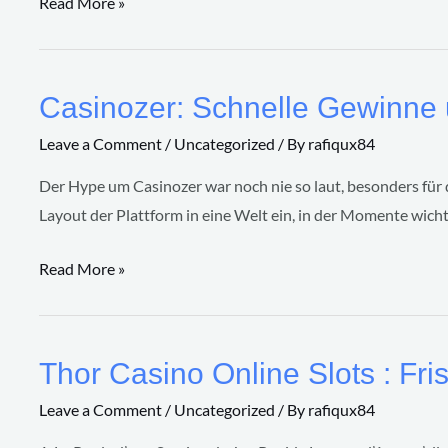
Read More »
on
the
Go
Casinozer: Schnelle Gewinne u
Casinozer:
Schnelle
Leave a Comment
/
Uncategorized
/ By
rafiqux84
Gewinne
Der Hype um Casinozer war noch nie so laut, besonders für 
und
Layout der Plattform in eine Welt ein, in der Momente wich
Instant‑Thrills
für
Read More »
den
modernen
Spieler
Thor Casino Online Slots : Fri
Thor
Casino
Leave a Comment
/
Uncategorized
/ By
rafiqux84
Online