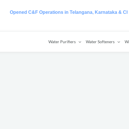
ened C&F Operations in Telangana, Karnataka & Chattisga
Water Purifiers
Water Softeners
Wa