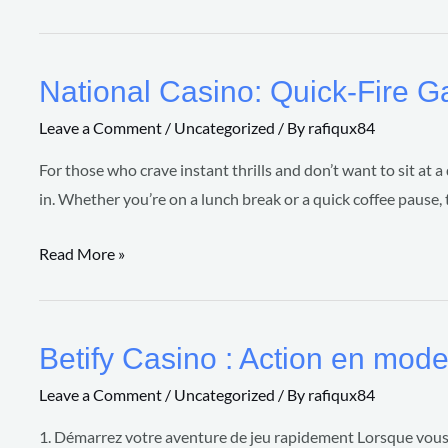
National Casino: Quick‑Fire G
National
Casino:
Leave a Comment
/
Uncategorized
/ By
rafiqux84
Quick‑Fire
For those who crave instant thrills and don’t want to sit at 
Gaming
in. Whether you’re on a lunch break or a quick coffee pause, 
for
the
Read More »
Modern
Player
Betify Casino : Action en mod
Betify
Casino
Leave a Comment
/
Uncategorized
/ By
rafiqux84
:
1. Démarrez votre aventure de jeu rapidement Lorsque vous ar
Action