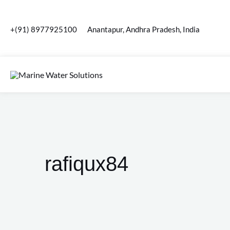
Skip
Posts
to
pagination
Op
+(91) 8977925100
Anantapur, Andhra Pradesh, India
content
rafiqux84