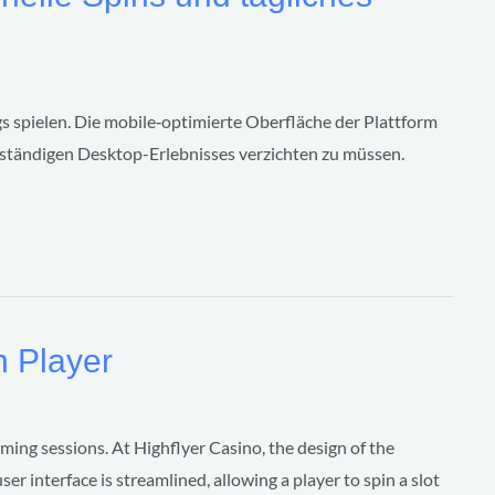
s spielen. Die mobile‑optimierte Oberfläche der Plattform
lständigen Desktop-Erlebnisses verzichten zu müssen.
n Player
ing sessions. At Highflyer Casino, the design of the
r interface is streamlined, allowing a player to spin a slot