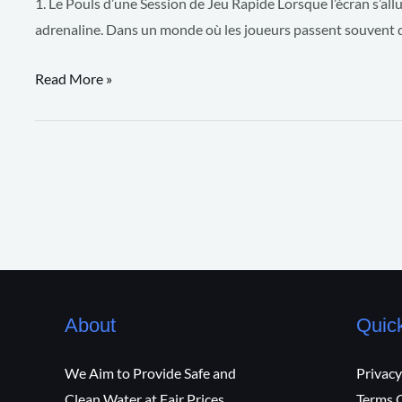
1. Le Pouls d’une Session de Jeu Rapide Lorsque l’écran s’all
Slots
adrenaline. Dans un monde où les joueurs passent souvent d’
:
Frissons
Read More »
rapides
et
gains
instantanés
About
Quic
We Aim to Provide Safe and
Privacy
Clean Water at Fair Prices.
Terms O