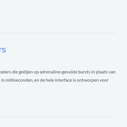
rs
lers die gedijen op adrenaline‑gevulde bursts in plaats van
 in milliseconden, en de hele interface is ontworpen voor