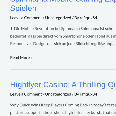
Gokker
Mobile
Spielen
Gaming
Leave a Comment
/
Uncategorized
/ By
rafiqux84
Experience
–
1. Die Mobile Revolution bei Spinmama Spinmama ist schnell
Schnelle
bedeutet, dass Sie direkt vom Smartphone oder Tablet aus 
Gewinne,
Responsives Design, das sich an jede Bildschirmgröße anpas
schnelle
Read More »
Spins
und
tägliches
Spielen
Highflyer Casino: A Thrilling 
Highflyer
Casino:
Leave a Comment
/
Uncategorized
/ By
rafiqux84
A
Why Quick Wins Keep Players Coming Back In today’s fast‑pac
Thrilling
platform supports those short, high‑intensity bursts that del
Quick‑Hit