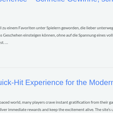
 zu einem Favoriten unter Spielern geworden, die lieber unterweg
ins Geschehen einsteigen können, ohne auf die Spannung eines vol
st. …
Quick‑Hit Experience for the Moder
ed world, many players crave instant gratification from their gam
iver immediate rewards and keep the excitement alive. The site’s use